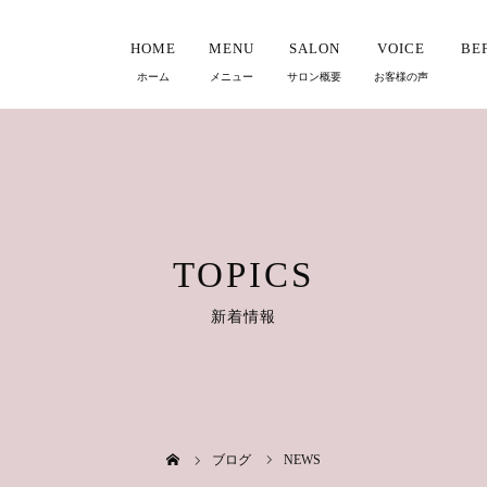
HOME
MENU
SALON
VOICE
BE
TOPICS
新着情報
ブログ
NEWS