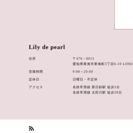
Lily de pearl
住所
〒476－0015
愛知県東海市東海町3丁目6-10 LOSO
営業時間
9:00～20:00
定休日
日曜日・不定休
アクセス
名鉄常滑線 新日鉄駅 徒歩5分
名鉄常滑線 太田川駅 徒歩20分